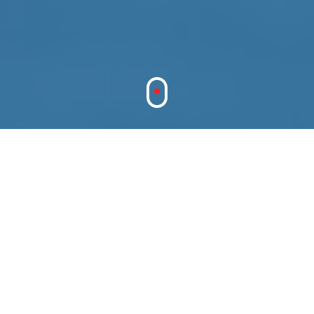
L'Indice di Ciclabilità Urbana misura la sicurezza
della tua città, in una scala da 1 a 5.
Lo calcoliamo con un algoritmo che tiene conto delle
tue recensioni, dei chilometri mappati e della
percentuale di copertura della città.
ORDINA PER:
INDICE DI CICLABILITÀ
% COPERTURA